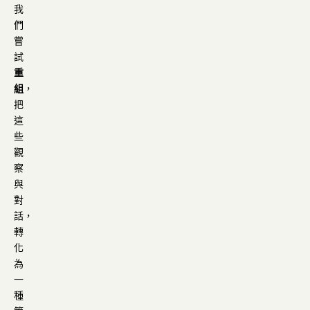
我
們
嘗
試
重
組
，
把
這
些
觀
察
與
對
話，
轉
化
為
一
種