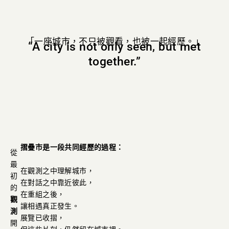
「一座城市，不只被觀看，也被一起經歷。」
“A city is not only seen, but met
together.”
摺疊市
是一段共同經歷的過程：
從
最
在觀測之中理解城市，
初
在對話之中靠近彼此，
的
在重組之後，
觀
讓相遇真正發生。
測
展覽已收摺，
開