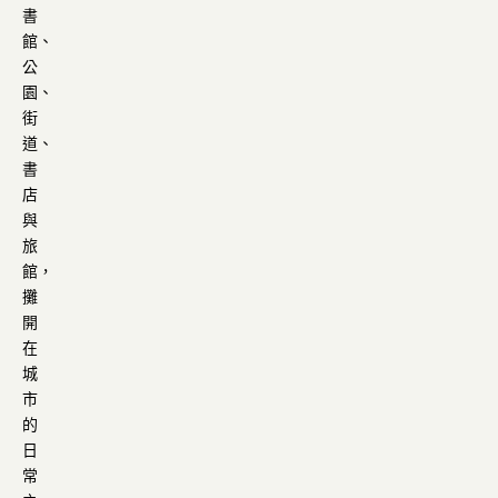
書
館、
公
園、
街
道、
書
店
與
旅
館，
攤
開
在
城
市
的
日
常