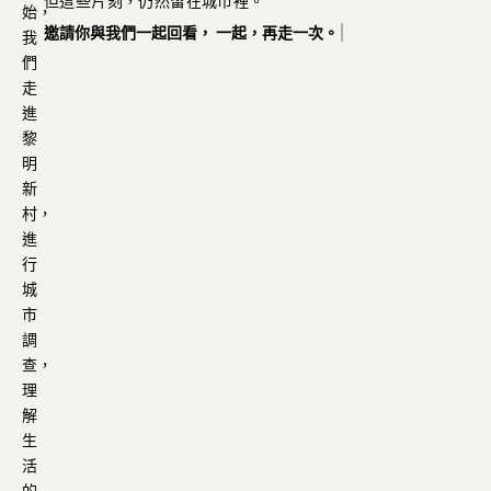
但這些片刻，仍然留在城市裡。
始，
邀請你與我們一起回看，
一起，再走一次。
|
我
們
走
進
黎
明
新
村，
進
行
城
市
調
查，
理
解
生
活