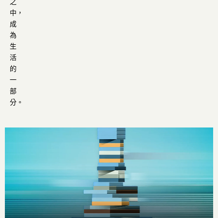
之
中，
成
為
生
活
的
一
部
分。