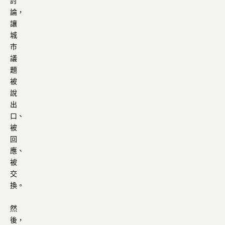
討
論，
讓
城
市
議
題
被
說
出
口、
被
回
應、
被
交
換。
然
後，