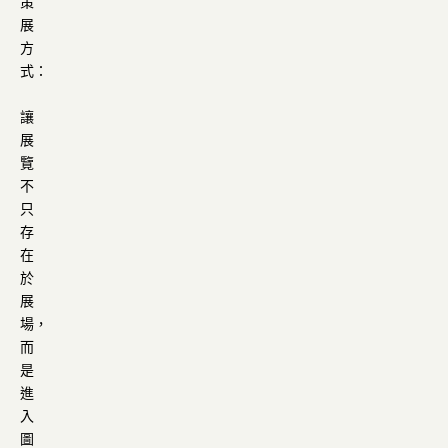
策
展
方
式：
讓
展
覽
不
只
存
在
於
展
場，
而
是
進
入
圖