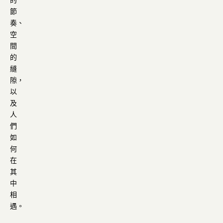
的
節
奏、
空
間
的
縫
隙，
以
及
人
們
如
何
在
其
中
相
遇。