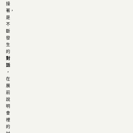
接
著，
是
不
斷
發
生
的
對
話
，
在
展
前
說
明
會
裡
的